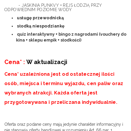
- JASKINIA PUNKVY + REJS ŁODZIĄ PRZY
ODPOWIEDNIM POZIOMIE WODY
usługę przewodnicką
słodką niespodziankę
quiz interaktywny + bingo z nagrodami (vouchery do
kina + sklepu empik + słodkości)
a
Cena* :
W aktualizacji
Cena* uzależniona jest od ostatecznej ilości
osób, miejsca i terminu wyjazdu, cen paliw oraz
wybranych atrakcji. Każda oferta jest
przygotowywana i przeliczana indywidualnie.
a
Oferta oraz podane ceny mają jedynie charakter informacyjny i
nie stanowią oferty handlowej w rozumieniu Art. 66 par. 1