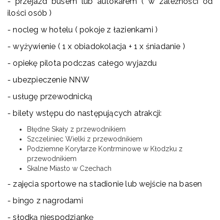
- przejazd busem lub autokarem ( w zależności od
ilości osób )
- nocleg w hotelu ( pokoje z łazienkami )
- wyżywienie ( 1 x obiadokolacja + 1 x śniadanie )
- opiekę pilota podczas całego wyjazdu
- ubezpieczenie NNW
- usługę przewodnicką
- bilety wstępu do następujących atrakcji:
Błędne Skały z przewodnikiem
Szczeliniec Wielki z przewodnikiem
Podziemne Korytarze Kontrminowe w Kłodzku z
przewodnikiem
Skalne Miasto w Czechach
- zajęcia sportowe na stadionie lub wejście na basen
- bingo z nagrodami
- słodką niespodziankę