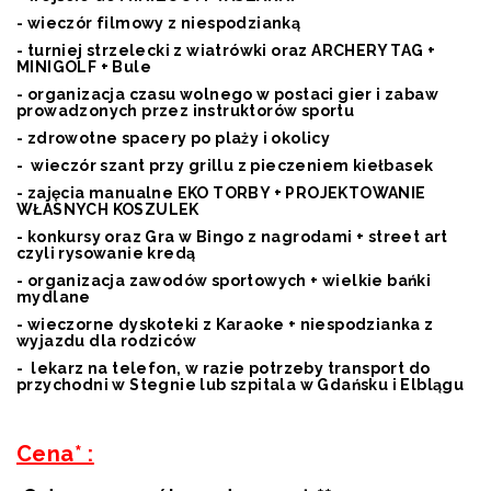
- wieczór filmowy z niespodzianką
- turniej strzelecki z wiatrówki oraz ARCHERY TAG +
MINIGOLF + Bule
- organizacja czasu wolnego w postaci gier i zabaw
prowadzonych przez instruktorów sportu
- zdrowotne spacery po plaży i okolicy
- wieczór szant przy grillu z pieczeniem kiełbasek
- zajęcia manualne EKO TORBY + PROJEKTOWANIE
WŁASNYCH KOSZULEK
- konkursy oraz Gra w Bingo z nagrodami + street art
czyli rysowanie kredą
- organizacja zawodów sportowych + wielkie bańki
mydlane
- wieczorne dyskoteki z Karaoke + niespodzianka z
wyjazdu dla rodziców
- lekarz na telefon, w razie potrzeby transport do
przychodni w Stegnie lub szpitala w Gdańsku i Elblągu
Cena* :