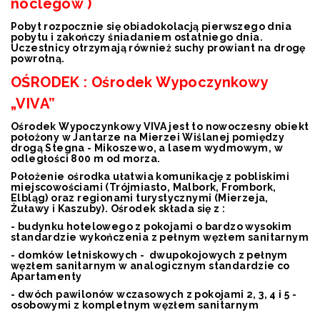
noclegów )
Pobyt rozpocznie się obiadokolacją pierwszego dnia
pobytu i zakończy śniadaniem ostatniego dnia.
Uczestnicy otrzymają również suchy prowiant na drogę
powrotną.
OŚRODEK : Ośrodek Wypoczynkowy
„VIVA”
Ośrodek Wypoczynkowy VIVA jest to nowoczesny obiekt
położony w Jantarze na Mierzei Wiślanej pomiędzy
drogą Stegna - Mikoszewo, a lasem wydmowym, w
odległości 800 m od morza.
Położenie ośrodka ułatwia komunikację z pobliskimi
miejscowościami (Trójmiasto, Malbork, Frombork,
Elbląg) oraz regionami turystycznymi (Mierzeja,
Żuławy i Kaszuby). Ośrodek składa się z :
- budynku hotelowego z pokojami o bardzo wysokim
standardzie wykończenia z pełnym węzłem sanitarnym
- domków letniskowych - dwupokojowych z pełnym
węzłem sanitarnym w analogicznym standardzie co
Apartamenty
- dwóch pawilonów wczasowych z pokojami 2, 3, 4 i 5 -
osobowymi z kompletnym węzłem sanitarnym