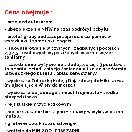
Cena obejmuje :
- przejazd autokarem
- ubezpieczenie NNW na czas podróży i pobytu
- pilotaż grupy podczas przejazdu oraz pomoc w
wyładunku i załadunku bagażu
- zakwaterowanie w czystych i zadbanych pokojach
2,3,4,5 - osobowych wyposażonych w pełen węzeł
sanitarny
- całodzienne wyżywienie składające się z 3 posiłków :
śniadanie, obiad, kolacja /śniadanie i kolacja w formie
„szwedzkiego bufetu”, obiad serwowany/
- wycieczka Żuławską Koleją Dojazdową do Mikoszewa
(miejsce ujście Wisły do morza )
- wycieczka do jednego z miast Trójmiasta + słodka
niespodzianka
- rejs statkiem wycieczkowym
- nocne szukanie bursztynu + zabawy w wykrywaczem
metalu
- gra terenowa Photo challenge
- wejście do MINIZOO I PTASZARNI