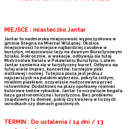
MIEJSCE
:
miasteczko Jantar
Jantar to nadmorska miejscowość wypoczynkowa w
gminie Stegna na Mierzei Wiślanej. Okolica
miejscowości to miejsce najbardziej zasobne w
bursztyn, miejscowość leży na dawnym Bursztynowym
Szlaku. Rokrocznie, w wakacje, odbywają się tutaj
Mistrzostwa Świata w Poławianiu Bursztynu. Latem
Jantar zamienia się w turystyczny kurort. Odbywa się
tutaj wiele imprez, koncertów, turniejów piłki
siatkowej i nożnej. Tutejsza plaża jest jedną z
najszerszych na polskim wybrzeżu, pokryta żółtym,
miałkim piaskiem, oczywiście nadzorowana przez
ratowników. Dodatkowo na plaży spotkamy również
kolorowe łodzie rybackie. Jantar to oczywiście bogata
baza gastronomiczna i turystyczna. Bez problemu
znajdziemy tu domek, pokój czy kwaterę w licznych
ośrodkach czy domach gościnnych.
TERMIN : Do ustalenia ( 14 dni / 13