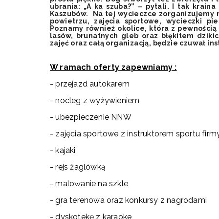
ubrania: „A ka szuba?” – pytali. I tak kraina
Kaszubów. Na tej wycieczce zorganizujemy m
powietrzu, zajęcia sportowe, wycieczki pi
Poznamy również okolice, która z pewnością
lasów, brunatnych gleb oraz błękitem dziki
zajęć oraz całą organizacją, będzie czuwał ins
W ramach oferty zapewniamy :
- przejazd autokarem
- nocleg z wyżywieniem
- ubezpieczenie NNW
- zajęcia sportowe z instruktorem sportu f
- kajaki
- rejs żaglówką
- malowanie na szkle
- gra terenowa oraz konkursy z nagrodami
- dyskotekę z karaoke