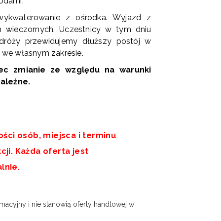
odami.
ykwaterowanie z ośrodka. Wyjazd z
 wieczornych. Uczestnicy w tym dniu
dróży przewidujemy dłuższy postój w
ek we własnym zakresie.
lec zmianie ze względu na warunki
ależne.
ości osób, miejsca i terminu
ji. Każda oferta jest
alnie.
macyjny i nie stanowią oferty handlowej w