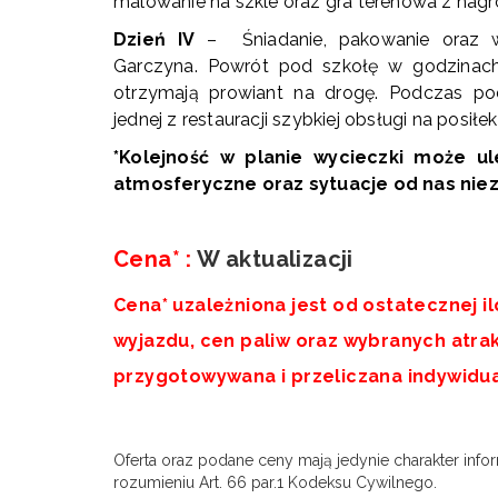
malowanie na szkle oraz gra terenowa z nagr
Dzień IV
– Śniadanie, pakowanie oraz w
Garczyna. Powrót pod szkołę w godzinach
otrzymają prowiant na drogę. Podczas po
jednej z restauracji szybkiej obsługi na posił
*Kolejność w planie wycieczki może u
atmosferyczne oraz sytuacje od nas niez
Cena* :
W aktualizacji
Cena* uzależniona jest od ostatecznej il
wyjazdu, cen paliw oraz wybranych atrakc
przygotowywana i przeliczana indywidu
aaa
Oferta oraz podane ceny mają jedynie charakter infor
rozumieniu Art. 66 par.1 Kodeksu Cywilnego.