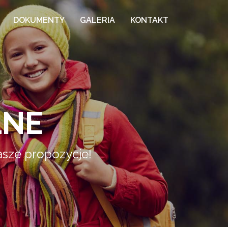
DOKUMENTY
GALERIA
KONTAKT
LNE
asze propozycje!