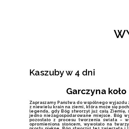
WY
Kaszuby w 4 dni
Garczyna koło
Zapraszamy Państwa do wspólnego wyjazdu 
z niewielu krain na ziemi, która może się poc
legenda, gdy Bóg stworzył już całą Ziemię, s
jedno niezagospodarowane miejsce. Bóg wyt
pozostało z procesu tworzenia świata – ws
opromieniona słońcem, wywołało na twarzy
prostu piękne. Bóg stworzył też zwierzęta i l