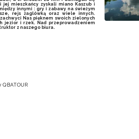
 i jej mieszkańcy zyskali miano Kaszub i
iędzy innymi : gry i zabawy na świeżym
esze, rejs żaglówką oraz wiele innych.
 zachwyci Nas pięknem swoich zielonych
ch jezior i rzek. Nad przeprowadzeniem
truktor z naszego biura.
irmy QBATOUR