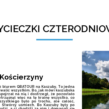
CIECZKI CZTERODNI
 Kościerzyny
z biurem QBATOUR na Kaszuby. To jedna
hwalić wszystkim. Bo, jak mówi kaszubska
pojrzał na nią i dostrzegł, że pozostało
rząsnął więc na tę krainę wszystko, co
zystkiego było po trochu, ale całość,
 Stwórcy uśmiech. Bo Kaszuby były po
udzi, a ci chodzili za nim i domagali się